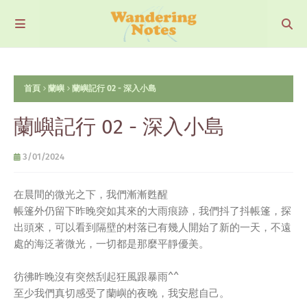
首頁
蘭嶼
蘭嶼記行 02 - 深入小島
蘭嶼記行 02 - 深入小島
3/01/2024
在晨間的微光之下，我們漸漸甦醒
帳篷外仍留下昨晚突如其來的大雨痕跡，我們抖了抖帳篷，探
出頭來，可以看到隔壁的村落已有幾人開始了新的一天，不遠
處的海泛著微光，一切都是那麼平靜優美。
彷彿昨晚沒有突然刮起狂風跟暴雨^^
至少我們真切感受了蘭嶼的夜晚，我安慰自己。