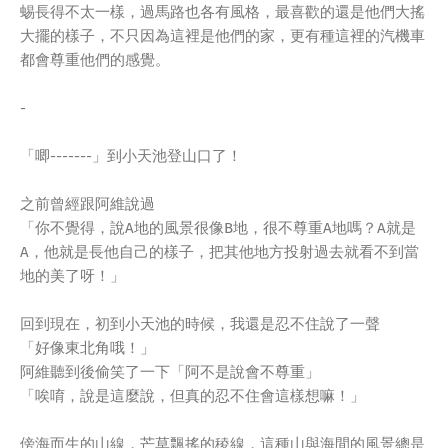
蜴長得不太一樣，過馬路也各有風格，最喜歡的還是他們大搖
大擺的樣子，不只因為這裡是他們的家，更有種這裡的汽機車
都會尊重他們的感覺。
-
「唧-------」到小天池登山口了！
之前曾經跟阿維說過
「你不覺得，說A地的風景很像B地，很不尊重A地嗎？A就是
A，他就是長他自己的樣子，把其他地方投射過去就看不到當
地的美了呀！」
回到現在，初到小天池的時候，我還是忍不住說了一聲
「好像東北角哦！」
阿維聽到後偷笑了一下「阿不是說會不尊重」
「唉唷，說是這麼說，但真的忍不住會這樣想嘛！」
傍海而生的山線，芒草飄搖的稜線，這種山與海間的風景總是