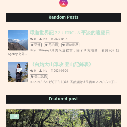
Random Posts
環遊世界記 22：EBC- 3 平淡的適應日
0
Iris
2024-05-23
亞洲
尼泊爾
環遊世界
Day3. 2024/4/3其實來這裡前，除了研究地圖、看路況和找
Agency 之外...
《白姑大山單攻 登山記錄表》
0
Iris
2021-03-20
登山記錄
D0 2021/3/20 (六)下午抵達紅香部落附近民宿D1 2021/3/21 (日...
Featured post
山誌