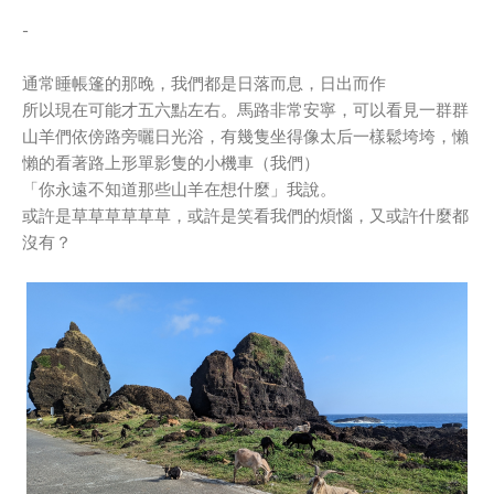
-
通常睡帳篷的那晚，我們都是日落而息，日出而作
所以現在可能才五六點左右。馬路非常安寧，可以看見一群群
山羊們依傍路旁曬日光浴，有幾隻坐得像太后一樣鬆垮垮，懶
懶的看著路上形單影隻的小機車（我們）
「你永遠不知道那些山羊在想什麼」我說。
或許是草草草草草草，或許是笑看我們的煩惱，又或許什麼都
沒有？