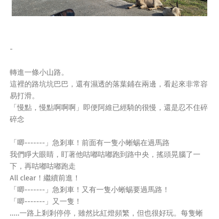
-
轉進一條小山路。
這裡的路坑坑巴巴，還有濕透的落葉鋪在兩邊，看起來非常容
易打滑。
「慢點，慢點啊啊啊」即便阿維已經騎的很慢，還是忍不住碎
碎念
「唧-------」急剎車！前面有一隻小蜥蜴在過馬路
我們睜大眼睛，盯著他咕嘟咕嘟跑到路中央，搖頭晃腦了一
下，再咕嘟咕嘟跑走
All clear！繼續前進！
「唧-------」急剎車！又有一隻小蜥蜴要過馬路！
「唧-------」又一隻！
.....一路上剎剎停停，雖然比紅燈頻繁，但也很好玩。每隻蜥