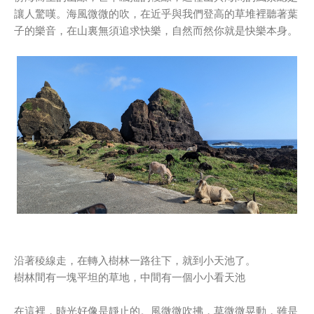
讓人驚嘆。海風微微的吹，在近乎與我們登高的草堆裡聽著葉
子的樂音，在山裏無須追求快樂，自然而然你就是快樂本身。
沿著稜線走，在轉入樹林一路往下，就到小天池了。
樹林間有一塊平坦的草地，中間有一個小小看天池
在這裡，時光好像是靜止的。風微微吹拂，草微微晃動，雖是