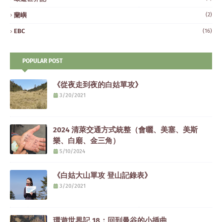
蘭嶼
(2)
EBC
(16)
POPULAR POST
《從夜走到夜的白姑單攻》
3/20/2021
2024 清萊交通方式統整（會曬、美塞、美斯
樂、白廟、金三角）
5/10/2024
《白姑大山單攻 登山記錄表》
3/20/2021
環遊世界記 18：回到曼谷的小插曲