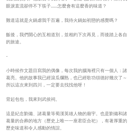
眼淚直流卻停不下筷子……怎麼會有這麼香的味道？
難道這就是火鍋虐我千百遍，我待火鍋如初戀的感覺嗎？
飯後，我們開心的互相道別，並相約下次再見，而後踏上各自
的旅途。
-
小時候作文題目寫我的偶像，每次我的腦海裡只有一個人：諸
葛亮。他的故事我已經滾瓜爛熟，也已經歌功頌德好幾次了～
所以這次來到四川，一定要去找找他呀！
背起包包，我來到武侯祠。
這是紀念劉備、諸葛量等蜀漢英雄人物的廟宇。也是劉備和諸
葛量的合葬的地方（歷史上唯一一座君臣合祀），有著厚重的
歷史味道和令人感動的情誼。