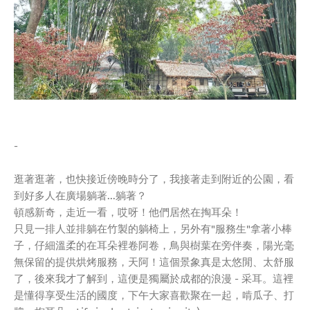
-
逛著逛著，也快接近傍晚時分了，我接著走到附近的公園，看
到好多人在廣場躺著...躺著？
頓感新奇，走近一看，哎呀！他們居然在掏耳朵！
只見一排人並排躺在竹製的躺椅上，另外有"服務生"拿著小棒
子，仔細溫柔的在耳朵裡卷阿卷，鳥與樹葉在旁伴奏，陽光毫
無保留的提供烘烤服務，天阿！這個景象真是太悠閒、太舒服
了，後來我才了解到，這便是獨屬於成都的浪漫 - 采耳。這裡
是懂得享受生活的國度，下午大家喜歡聚在一起，啃瓜子、打