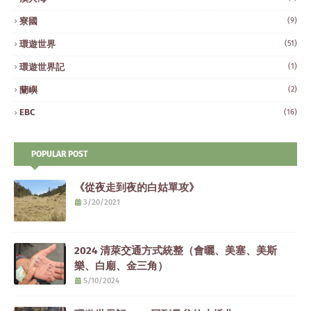
寮國
(9)
環遊世界
(51)
環遊世界記
(1)
蘭嶼
(2)
EBC
(16)
POPULAR POST
《從夜走到夜的白姑單攻》
3/20/2021
2024 清萊交通方式統整（會曬、美塞、美斯
樂、白廟、金三角）
5/10/2024