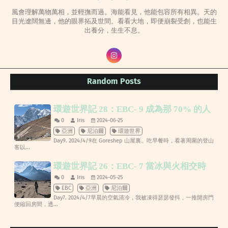
風會理解萬物萬相，並輕撫而過。海能看見，他能包容所有相異。天的
目光遼闊無邊，他的眼界拓及世間。看看大地，即便崩裂受創，也能生
出養分，生生不息。
Random Posts
環遊世界記 28：EBC- 9 成為那 70% 的人
0
Iris
2024-06-25
亞洲
尼泊爾
環遊世界
Day9. 2024/4/9在 Goreshep 山屋裏。吃早餐時，看著周圍的登山
客以...
環遊世界記 26：EBC- 7 當冰與火相交時
0
Iris
2024-05-25
EBC
亞洲
尼泊爾
Day7. 2024/4/7早晨的空氣清冷，我被凍得瑟瑟發抖，一推開房門
便縮回房間，透...