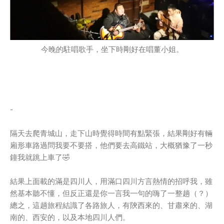
今晚的駐唱歌手，坐下時剛好在唱董小姐。
-
隔天去爬青城山，走下山時覺得時間有點緊張，結果剛好有輛
廂形車路過問我要不要搭，他們要去高鐵站，大概猶豫了一秒
鐘我就跳上車了🤣
結果上面載的滿是四川人，用滿口四川方言熱情的招呼我，雖
然基本聽不懂，但反正還是你一言我一句的嗨了一整趟（？）
總之，這趟旅程結識了各路旅人，有陝西來的、甘肅來的、湖
南的、西安的，以及本地四川人們。