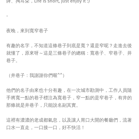
牌、掏耳朵，Life is short, just enjoy it :)
-
夜晚，來到寬窄巷子
有趣的名字，不知道這條巷子到底是寬？還是窄呢？走進去後
就懂了，原來呀～這是三條巷子的總稱：寬巷子、窄巷子、井
巷子。
（井巷子：我謝謝你們喔^^）
他們的名子由來也十分有趣，在一次城市勘測中，工作人員隨
手將寬一點的巷子標注為寬巷子，窄一點的是窄巷子，有井的
那條就是井巷子，只能說名副其實。
這裡有濃濃的老成都氣息，以及讓人胃口大開的餐廳們，流著
口水一直走，一口接一口，好不快活！