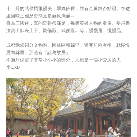
十二月的武侯祠很優美，翠綠依舊，並有金黃銀杏點綴。在这
里回味三國歷史簡直是氣氛滿滿～
身為三國迷，真的逛得很滿足，每個英雄人物的雕像、岳飛書
法寫出師表上下、劉備殿、武侯殿....等，慢慢逛，慢慢品。
成都武侯祠分文物區、園林區和錦里，逛完前兩者後，就慢慢
晃向錦里，那邊有「諸葛故居」
不過只保留了非常小小小的部分，大概是一個小套房的大
小...XD