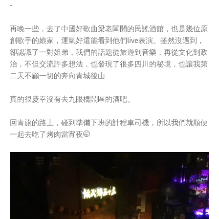
-
再晚一些，去了中國好歌曲梁老闆開的民謠酒館，也是幾位原
創歌手的娘家，運氣好還能看到他們live表演。雖然沒遇到，
卻認識了一對姐弟，我們的話題從旅遊到音樂，再從文化到政
治，不但交流許多想法，也發現了很多四川的秘境，也讓我第
二天不顧一切的奔向青城後山
真的很慶幸沒有去九眼橋鬧區的酒吧。
回青旅的路上，碰到準備下班的計程車司機，所以我們就順便
一起去吃了烤肉當宵夜🤭