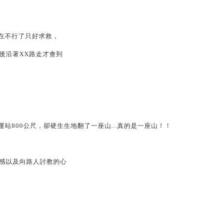
在不行了只好求救，
後沿著XX路走才會到
站800公尺，卻硬生生地翻了一座山...真的是一座山！！
感以及向路人討教的心