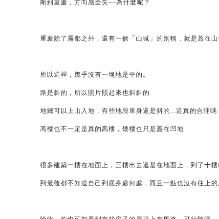
剛到重慶，方向感全失~~為什麼呢？
重慶除了霧都之外，還有一個「山城」的別稱，就是蓋在山
所以這裡，幾乎沒有一塊地是平的。
路是斜的，所以照片照起來也斜斜的
地鐵可以上山入地，有些地段車身還是斜的...這真的合理嗎
高樓也不一定是真的高樓，矮樓也只是蓋在凹地
很多建築一樓在地面上，三樓出去還是在地面上，到了十樓
到最後都不知道自己到底身處何處，而且一點也沒有往上的