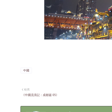
中國
較舊
《中國流浪記：成都篇 05》