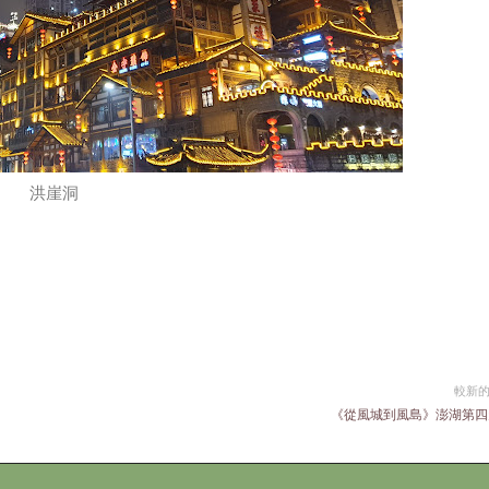
洪崖洞
較新
《從風城到風島》澎湖第四