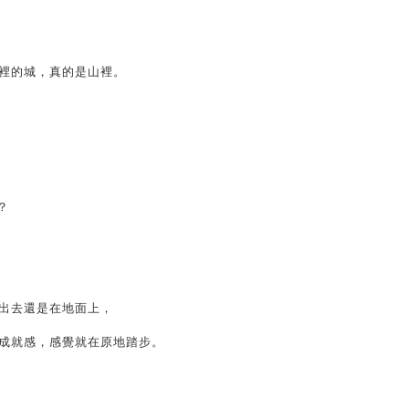
裡的城，真的是山裡。
？
出去還是在地面上，
成就感，感覺就在原地踏步。