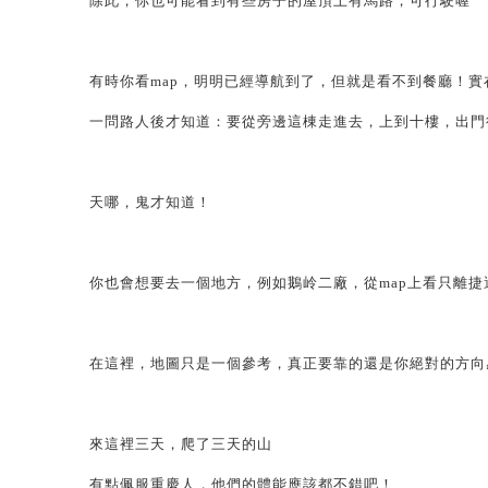
除此，你也可能看到有些房子的屋頂上有馬路，可行駛喔
有時你看map，明明已經導航到了，但就是看不到餐廳！實
一問路人後才知道：要從旁邊這棟走進去，上到十樓，出門
天哪，鬼才知道！
你也會想要去一個地方，例如鵝岭二廠，從map上看只離捷運
在這裡，地圖只是一個參考，真正要靠的還是你絕對的方向
來這裡三天，爬了三天的山
有點佩服重慶人，他們的體能應該都不錯吧！