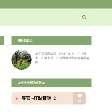
關於我自己
為了探尋而啟程。記錄在山上、在小溪
旁、在城市裡、在荒野鄉村中的故事與趣
聞。
🤝小小小額的支持🤝