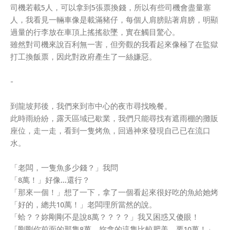
司機若載5人，可以拿到5張票換錢，所以有些司機會盡量塞
人，我看見一輛車像是載滿豬仔，每個人肩膀貼著肩膀，明顯
過量的行李放在車頂上搖搖欲墜，實在觸目驚心。
雖然對司機來說百利無一害，但旁觀的我看起來像極了在監獄
打工換飯票，因此對政府產生了一絲嫌惡。
-
到龍坡邦後，我們來到市中心的夜市尋找晚餐。
此時雨紛紛，露天區域已歇業，我們只能尋找有遮雨棚的攤販
座位，走一走，看到一隻烤魚，回過神來發現自己已在流口
水。
「老闆，一隻魚多少錢？」我問
「8萬！」好像...還行？
「那來一個！」想了一下，拿了一個看起來很好吃的魚給她烤
「好的，總共10萬！」老闆理所當然的說。
「蛤？？妳剛剛不是說8萬？？？？」我又困惑又傻眼！
「剛剛你前面的那隻8萬，妳拿的這隻比較肥美，要10萬！」