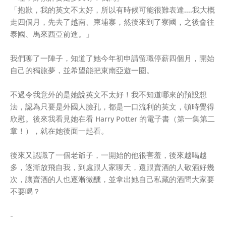
「抱歉，我的英文不太好，所以有時候可能很難表達....我大概
走四個月，先去了越南、柬埔寨，然後來到了寮國，之後會往
泰國、馬來西亞前進。」
我們聊了一陣子，知道了她今年初申請留職停薪四個月，開始
自己的獨旅夢，並希望能把東南亞遊一圈。
不過令我意外的是她說英文不太好！我不知道哪來的預設想
法，認為只要是外國人臉孔，都是一口流利的英文，頓時覺得
欣慰。後來我看見她在看 Harry Potter 的電子書（第一集第二
章！），就在她後面一起看。
後來又認識了一個老爺子，一開始的他很害羞，後來越喝越
多，逐漸放飛自我，到處跟人家聊天，還跟賣酒的人敬酒好幾
次，讓賣酒的人也逐漸微醺，並拿出她自己私藏的酒問大家要
不要喝？
-