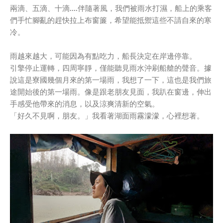
兩滴、五滴、十滴....伴隨著風，我們被雨水打濕，船上的乘客
們手忙腳亂的趕快拉上布窗簾，希望能抵禦這些不請自來的寒
冷。
雨越來越大，可能因為有點吃力，船長決定在岸邊停靠。
引擎停止運轉，四周寧靜，僅能聽見雨水沖刷船艙的聲音。據
說這是寮國幾個月來的第一場雨，我想了一下，這也是我們旅
途開始後的第一場雨。像是跟老朋友見面，我趴在窗邊，伸出
手感受他帶來的消息，以及涼爽清新的空氣。
「好久不見啊，朋友。」我看著湖面雨霧濛濛，心裡想著。