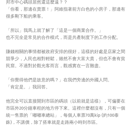
邦市中心碼頭居然還這麼遠？？
「你看，那邊在賣票！」阿維指著前方白色的小房子，那邊有
很多剛下船的乘客。
「所以」我馬上就了解了「這是一個商業合作。」
也不完全是常見的合作模式，而是共產制度下的工作分配。
賺錢相關的事情都被政府安排的很好，這樣的好處是店家之間
競爭少，人民也相對輕鬆，雖然不會大富大貴，但也不會有貧
民窟。不過對於觀光客而言，觀感實在一言難盡。
「你覺得他們是故意的嗎？」在我們旁邊的外國人問。
「肯定是。」我回答。
他完全可以直接開到市區的碼頭（以前就是這樣），可偏要在
市區外20分鐘車程的地方停下來。這裡什麼都沒有，只有一個
統一售票的「嘟嘟車總站」，每個人車票70萬kip (約100泰
銖)，不講價，除了搭車就是走路兩小時到市區。