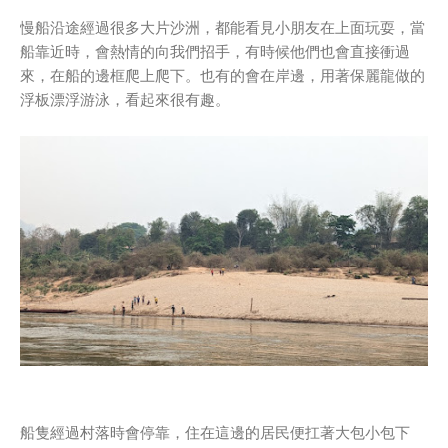
慢船沿途經過很多大片沙洲，都能看見小朋友在上面玩耍，當
船靠近時，會熱情的向我們招手，有時候他們也會直接衝過
來，在船的邊框爬上爬下。也有的會在岸邊，用著保麗龍做的
浮板漂浮游泳，看起來很有趣。
船隻經過村落時會停靠，住在這邊的居民便扛著大包小包下