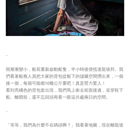
-
雨漸漸變小，船長重新啟動船隻，半小時後便抵達龍坡邦。我
們看著船務人員把大家的背包從船下的儲藏空間撈出來，一個
接一個，每個可能都10幾公斤重吧！真是臂力驚人！
看到亮橘色的背包套出現，我們馬上衝去前面接過，並穿鞋下
船。離開前，還不忘回頭再看一眼這共處兩日的空間。
-
「等等，我們為什麼不在碼頭啊？」我看著地圖，現在離龍坡