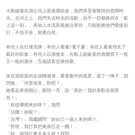
大船緩慢在湄公河上面搖擺前進，我們享受著難得的悠閒時
光。在河之上，我們失去時光的流動，似乎一切都維持在「船
上這一刻」。再加上水流與風無法掌控，只能順應他們慢慢前
行，不急不徐，順應自然。
有些人在打撲克牌；有些人看書/電子書；有些人看著預先下
載好的影集：有些人以酒會友，在船上超級貴的酒攤買下一瓶
又一瓶的酒水，互相請客交換快樂。
坐在我前面的女孩轉過身，看著窗外的風景。過了一陣子，我
問她：「河景很美，對吧？」
她看起來很開心，眼睛一亮，說「真的！我好喜歡這個景
色！」
「妳從哪裡來的呀？」我問
「法國！妳呢？」
「台灣！」我繼續問「妳自己一個人來的嗎？」
「對呀，我打算把東南亞走一圈！」
「哇，妳預計要走多久呀？我問」