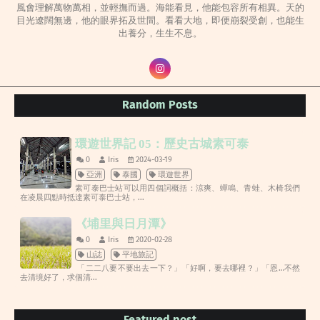
風會理解萬物萬相，並輕撫而過。海能看見，他能包容所有相異。天的
目光遼闊無邊，他的眼界拓及世間。看看大地，即便崩裂受創，也能生
出養分，生生不息。
Random Posts
環遊世界記 05：歷史古城素可泰
0
Iris
2024-03-19
亞洲
泰國
環遊世界
素可泰巴士站可以用四個詞概括：涼爽、蟬鳴、青蛙、木椅我們
在凌晨四點時抵達素可泰巴士站，...
《埔里與日月潭》
0
Iris
2020-02-28
山誌
平地旅記
「二二八要不要出去一下？」「好啊，要去哪裡？」「恩…不然
去清境好了，求個清...
Featured post