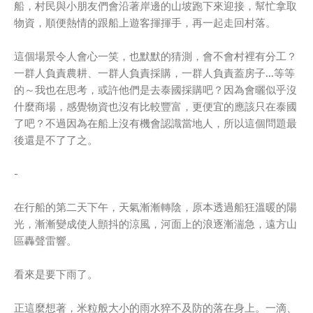
船，村民與小朋友們會沿著岸邊的山坡跑下來迎接，幫忙拿取
物資，順便熱情的跟船上遊客揮揮手，再一起走回村落。
這個場景令人會心一笑，也默默的猜測，會不會村裡有分工？
一群人負責農耕、一群人負責採購，一群人負責蓋房子...等等
的～我也在思考，或許他們是去泰國採購吧？因為會曬似乎沒
什麼商場，感覺物資也沒有比較豐富，更便宜的應該只在泰國
了吧？不過因為在船上沒有機會認識當地人，所以這個問題最
後還是不了了之。
-
在行船的第二天下午，天氣漸漸轉陰，原本透過船狂溫暖的陽
光，漸漸變成使人顫抖的涼風，河面上的浪逐漸湍急，遠方山
區轟聲雷響。
看來是要下雨了。
正這麼想著，米粒般大小的雨水猝不及防的落在身上。一滴、