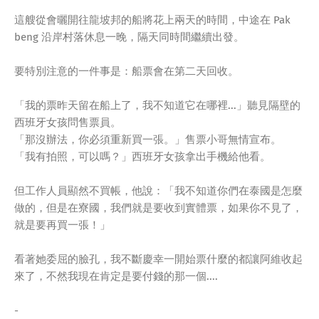
這艘從會曬開往龍坡邦的船將花上兩天的時間，中途在 Pak
beng 沿岸村落休息一晚，隔天同時間繼續出發。
要特別注意的一件事是：船票會在第二天回收。
「我的票昨天留在船上了，我不知道它在哪裡...」聽見隔壁的
西班牙女孩問售票員。
「那沒辦法，你必須重新買一張。」售票小哥無情宣布。
「我有拍照，可以嗎？」西班牙女孩拿出手機給他看。
但工作人員顯然不買帳，他說：「我不知道你們在泰國是怎麼
做的，但是在寮國，我們就是要收到實體票，如果你不見了，
就是要再買一張！」
看著她委屈的臉孔，我不斷慶幸一開始票什麼的都讓阿維收起
來了，不然我現在肯定是要付錢的那一個....
-