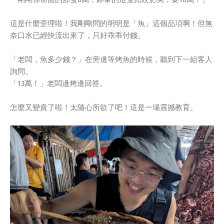
這是什麼歪理啦！我剛剛問的明明是「魚」這個品項啊！但無
奈口水已經快流出來了，只好乖乖付錢。
「老闆，魚多少錢？」在旁邊等烤魚的時候，聽到下一組客人
詢問。
「13萬！」老闆邊烤邊回答。
怎麼又變貴了啦！太隨心所欲了吧！這是一場震撼教育。