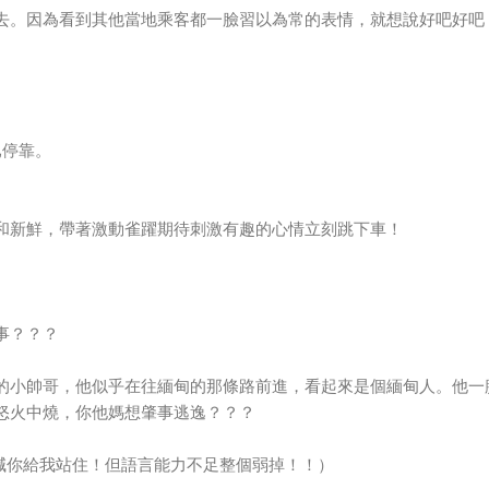
去。因為看到其他當地乘客都一臉習以為常的表情，就想說好吧好吧
車已停靠。
和新鮮，帶著激動雀躍期待刺激有趣的心情立刻跳下車！
事？？？
的小帥哥，他似乎在往緬甸的那條路前進，看起來是個緬甸人。他一
怒火中燒，你他媽想肇事逃逸？？？
。（其實我想喊你給我站住！但語言能力不足整個弱掉！！）