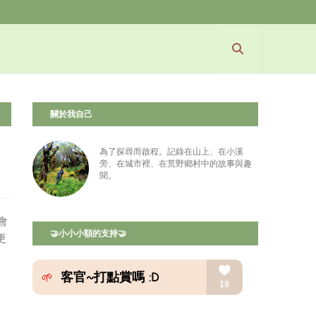
關於我自己
為了探尋而啟程。記錄在山上、在小溪
旁、在城市裡、在荒野鄉村中的故事與趣
聞。
會
🤝小小小額的支持🤝
更