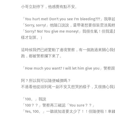
小哥立刻停下，他感覺有點不安。
「You hurt me!! Don't you see I'm ble
「Sorry, sorry!」他隨口說說，還帶著想要假裝雲淡
「Sorry? No! You give me money!」
樣才划算。）
這時候我們已經驚動了邊境警察，有一個跑過來關心我
跑，都被警察攔下來了。
「How much you want? I will let him give you」
阿？所以我可以隨便喊價嗎？
不過看他從頭到尾一副不安又想哭的樣子，又很擔心我
「100。」我說
「100？？」警察再三確認「You sure？？」
「Yes, 100。」一聽就知道要太少了！！但隨便啦！