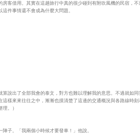
的房客借用。其實在這趟旅行中真的很少碰到有附吹風機的民宿，不
以這件事情還不會成為什麼大問題。
。
就算說出了全部我會的泰文，對方也難以理解我的意思。不過就如同
在這樣來來往往之中，漸漸也摸清楚了這邊的交通概況與各路線時刻
整理。）
一陣子。「我兩個小時候才要發車！」他說。