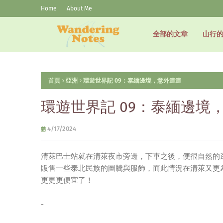
Home
About Me
全部的文章
山行
首頁
亞洲
環遊世界記 09：泰緬邊境，意外連連
環遊世界記 09：泰緬邊境
4/17/2024
清萊巴士站就在清萊夜市旁邊，下車之後，便很自然的
販售一些泰北民族的圖騰與服飾，而此情況在清萊又更為
更更更便宜了！
-