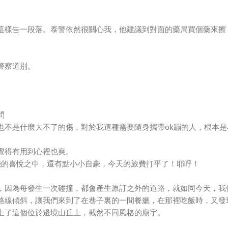
這樣告一段落。泰警依然很關心我，他建議到對面的藥局買個藥來擦
警察道別。
問
也不是什麼大不了的傷，對於我這種需要隨身攜帶ok蹦的人，根本是
覺得有用到心裡也爽。
錢的喜悅之中，還有點小小自豪，今天的旅費打平了！耶呼！
，因為每發生一次碰撞，都會產生原訂之外的道路，就如同今天，我
路線傾斜，讓我們來到了在巷子裏的一間餐廳，在那裡吃飯時，又發
上了這個位於邊境山丘上，截然不同風格的廟宇。