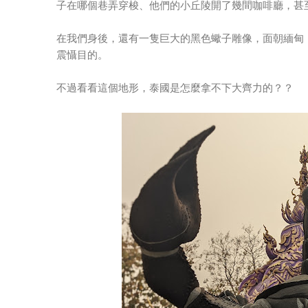
子在哪個巷弄穿梭、他們的小丘陵開了幾間咖啡廳，甚至
在我們身後，還有一隻巨大的黑色蠍子雕像，面朝緬甸
震懾目的。
不過看看這個地形，泰國是怎麼拿不下大齊力的？？