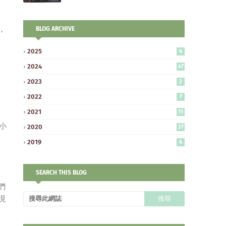
，
BLOG ARCHIVE
2025
6
2024
47
2023
2
2022
7
2021
11
小
2020
27
2019
6
SEARCH THIS BLOG
們
現