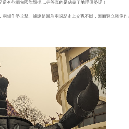
還有些緬甸國旗飄揚....等等真的是佔盡了地理優勢呢！
，兩鉗作勢攻擊。據說是因為兩國歷史上交戰不斷，因而豎立雕像作