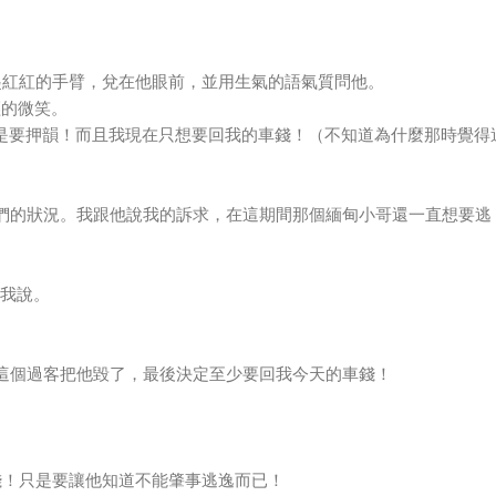
eding???」我舉起紅紅的手臂，兌在他眼前，並用生氣的語氣質問他。
風輕的微笑。
我很生氣！但我還是要押韻！而且我現在只想要回我的車錢！（不知道為什麼那時覺得
們的狀況。我跟他說我的訴求，在這期間那個緬甸小哥還一直想要逃
警察跟我說。
這個過客把他毀了，最後決定至少要回我今天的車錢！
車錢！只是要讓他知道不能肇事逃逸而已！