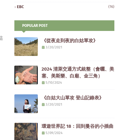
EBC
(16)
POPULAR POST
這
《從夜走到夜的白姑單攻》
3/20/2021
2024 清萊交通方式統整（會曬、美
塞、美斯樂、白廟、金三角）
5/10/2024
《白姑大山單攻 登山記錄表》
3/20/2021
環遊世界記 18：回到曼谷的小插曲
5/09/2024