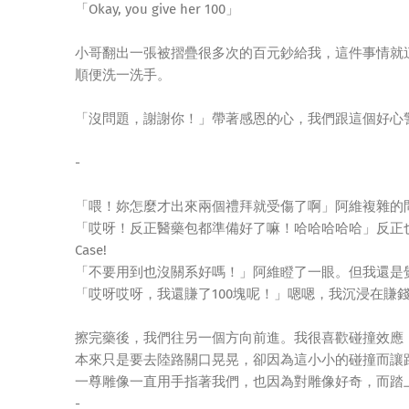
「Okay, you give her 100」
小哥翻出一張被摺疊很多次的百元鈔給我，這件事情就
順便洗一洗手。
「沒問題，謝謝你！」帶著感恩的心，我們跟這個好心
-
「喂！妳怎麼才出來兩個禮拜就受傷了啊」阿維複雜的
「哎呀！反正醫藥包都準備好了嘛！哈哈哈哈哈」反正
Case!
「不要用到也沒關系好嗎！」阿維瞪了一眼。但我還是
「哎呀哎呀，我還賺了100塊呢！」嗯嗯，我沉浸在賺
擦完藥後，我們往另一個方向前進。我很喜歡碰撞效應
本來只是要去陸路關口晃晃，卻因為這小小的碰撞而讓
一尊雕像一直用手指著我們，也因為對雕像好奇，而踏
-