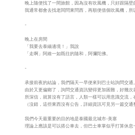
晚上隨便找了一間旅館，因為沒有吹風機，只好跟隔壁
我通常都會去找老闆問東問西，再順便借個吹風機，所
-
晚上在房間
「我要去泰緬邊境！」我說
「走啊」阿維一如既往的隨和，阿彌陀佛。
-
承接前夜的結論，我們隔天一早便來到巴士站詢問交通
由於又更偏鄉了，詢問交通資訊變得更加困難，好幾次
所深信，就算沒有了語言，人類一樣可以用意識交流，
（沒錯，這些東西沒有公告，詳細資訊可見另一篇交通
我們今天最重要的目的地是泰國最北城市-美塞
理論上應該是可以搭公車去，但巴士車掌似乎打算休息