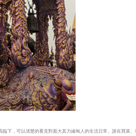
高臨下，可以清楚的看見對面大其力緬甸人的生活日常。誰在買菜、