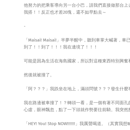
他努力的把乘客導向另一台小巴，請我們直接做那台上
我搭！！反正也才差20塊，還不如早點去～
-
「Maisai! Maisai!」半夢半醒中，聽到車掌大喊著，
到了！！到了！！！我在邊境了！！！
可能是因為生活在海島國家，所以對這種東西特別興奮
然後就被撞了。
「阿？？？」我跌坐在地上，滿頭問號？？？發生什麼
我在路邊被車撞了！？轉頭一看，是一個有著不同面孔
心虛，眼神飄忽，點了一下頭就作勢要往前騎。我突然
「HEY! You! Stop NOW!!!!!!!」我厲聲喝道