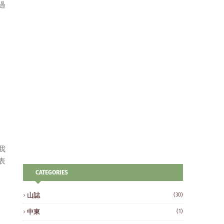
過
我
表
CATEGORIES
山誌
(30)
中東
(1)