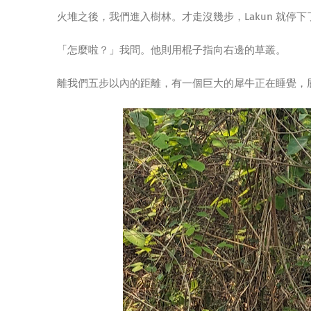
火堆之後，我們進入樹林。才走沒幾步，Lakun 就停
「怎麼啦？」我問。他則用棍子指向右邊的草叢。
離我們五步以內的距離，有一個巨大的犀牛正在睡覺，