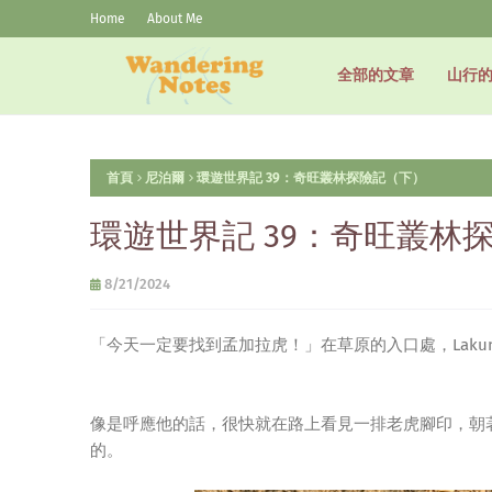
Home
About Me
全部的文章
山行
首頁
尼泊爾
環遊世界記 39：奇旺叢林探險記（下）
環遊世界記 39：奇旺叢林
8/21/2024
「今天一定要找到孟加拉虎！」在草原的入口處，Laku
像是呼應他的話，很快就在路上看見一排老虎腳印，朝著
的。