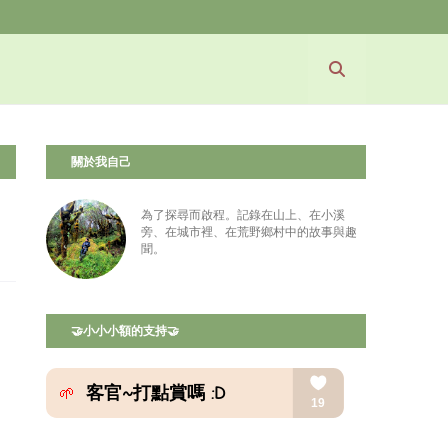
關於我自己
為了探尋而啟程。記錄在山上、在小溪
旁、在城市裡、在荒野鄉村中的故事與趣
聞。
🤝小小小額的支持🤝