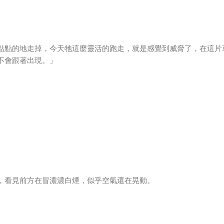
點點的地走掉，今天牠這麼靈活的跑走，就是感覺到威脅了，在這片
不會跟著出現。」
。
，看見前方在冒濃濃白煙，似乎空氣還在晃動。