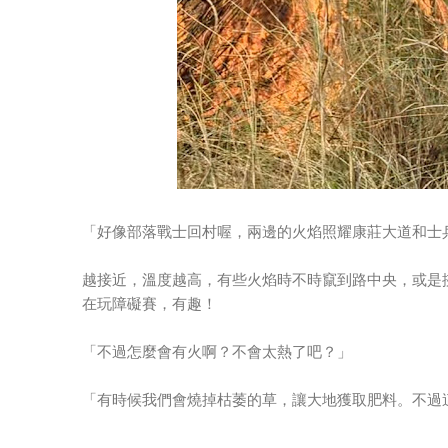
「好像部落戰士回村喔，兩邊的火焰照耀康莊大道和士
越接近，溫度越高，有些火焰時不時竄到路中央，或是
在玩障礙賽，有趣！
「不過怎麼會有火啊？不會太熱了吧？」
「有時候我們會燒掉枯萎的草，讓大地獲取肥料。不過這