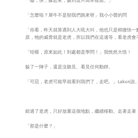
「噓，快，躲起來，躲到這片高草後面。」
「怎麼啦？犀牛不是朝我們跑來呀」我小小聲的問
「你看，昨天就算遇到人大吼大叫，他也只是稍微快一
原，牠的威脅就是老虎，所以我們在這邊等，看老虎會
「哇喔，原來如此！到處都是學問！」我恍然大悟！
躲了一陣子，還是沒聽見、看見任何動靜。
「可惡，老虎可能早就看到我們了，走吧。」Lakun說
錯過了老虎，只好放棄這個地點，繼續移動。走著走著
「那是什麼？」