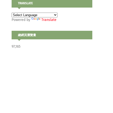
TRANSLATE
Powered by
Translate
總網頁瀏覽量
97,165