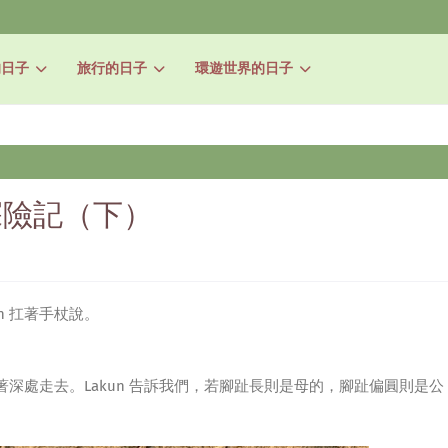
的日子
旅行的日子
環遊世界的日子
探險記（下）
n 扛著手杖說。
深處走去。Lakun 告訴我們，若腳趾長則是母的，腳趾偏圓則是公