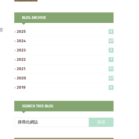
BLOG ARCHIVE
草
2025
6
2024
47
2023
2
2022
7
2021
11
2020
27
2019
6
SEARCH THIS BLOG