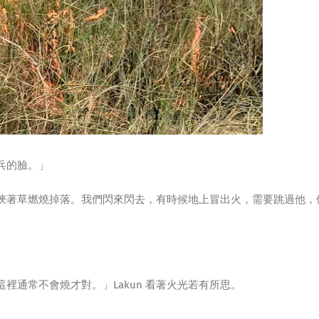
兵的臉。」
挾著草燃燒掉落。我們閃來閃去，有時候地上冒出火，需要跳過他，
裡通常不會燒才對。」Lakun 看著火光若有所思。