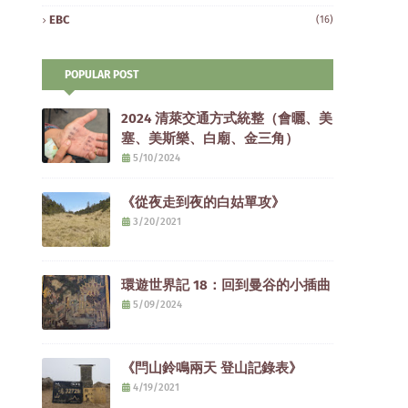
EBC
(16)
POPULAR POST
2024 清萊交通方式統整（會曬、美
塞、美斯樂、白廟、金三角）
5/10/2024
《從夜走到夜的白姑單攻》
3/20/2021
環遊世界記 18：回到曼谷的小插曲
5/09/2024
《閂山鈴鳴兩天 登山記錄表》
4/19/2021